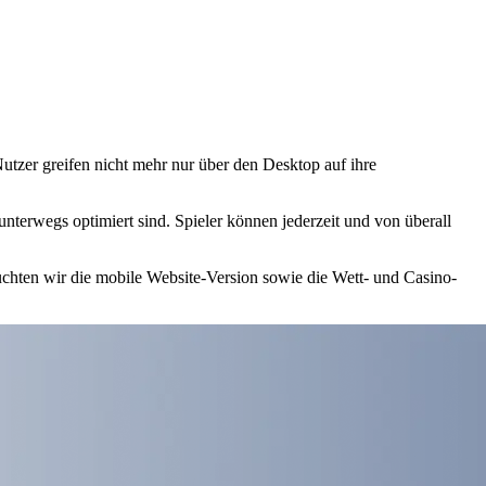
Nutzer greifen nicht mehr nur über den Desktop auf ihre
nterwegs optimiert sind. Spieler können jederzeit und von überall
uchten wir die mobile Website-Version sowie die Wett- und Casino-