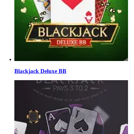
Blackjack Deluxe BB