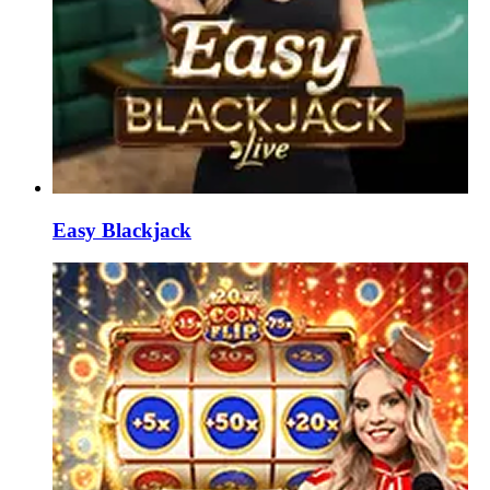
Easy Blackjack