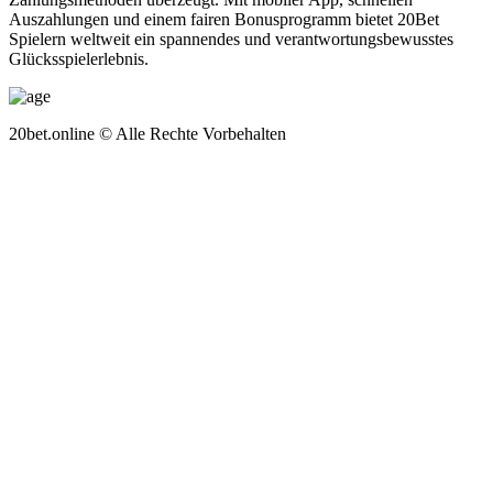
Auszahlungen und einem fairen Bonusprogramm bietet 20Bet
Spielern weltweit ein spannendes und verantwortungsbewusstes
Glücksspielerlebnis.
20bet.online © Alle Rechte Vorbehalten