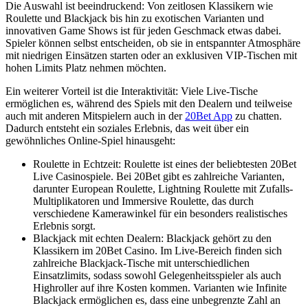
Die Auswahl ist beeindruckend: Von zeitlosen Klassikern wie
Roulette und Blackjack bis hin zu exotischen Varianten und
innovativen Game Shows ist für jeden Geschmack etwas dabei.
Spieler können selbst entscheiden, ob sie in entspannter Atmosphäre
mit niedrigen Einsätzen starten oder an exklusiven VIP-Tischen mit
hohen Limits Platz nehmen möchten.
Ein weiterer Vorteil ist die Interaktivität: Viele Live-Tische
ermöglichen es, während des Spiels mit den Dealern und teilweise
auch mit anderen Mitspielern auch in der
20Bet App
zu chatten.
Dadurch entsteht ein soziales Erlebnis, das weit über ein
gewöhnliches Online-Spiel hinausgeht:
Roulette in Echtzeit: Roulette ist eines der beliebtesten 20Bet
Live Casinospiele. Bei 20Bet gibt es zahlreiche Varianten,
darunter European Roulette, Lightning Roulette mit Zufalls-
Multiplikatoren und Immersive Roulette, das durch
verschiedene Kamerawinkel für ein besonders realistisches
Erlebnis sorgt.
Blackjack mit echten Dealern: Blackjack gehört zu den
Klassikern im 20Bet Casino. Im Live-Bereich finden sich
zahlreiche Blackjack-Tische mit unterschiedlichen
Einsatzlimits, sodass sowohl Gelegenheitsspieler als auch
Highroller auf ihre Kosten kommen. Varianten wie Infinite
Blackjack ermöglichen es, dass eine unbegrenzte Zahl an