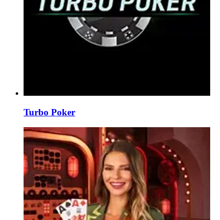
Turbo Poker