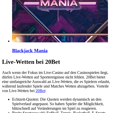
Blackjack Mania
Live-Wetten bei 20Bet
Auch wenn der Fokus im Live-Casino auf den Casinospielen liegt,
dürfen Live-Wetten auf Sportereignisse nicht fehlen. 20Bet bietet
eine umfangreiche Auswahl an Live-Wetten, die es Spielern erlaubt,
während laufender Spiele und Matches Wetten abzugeben. Vorteile
von Live-Wetten bei
20Bet
:
Echtzeit-Quoten: Die Quoten werden dynamisch an den
Spielverlauf angepasst. So haben Spieler die Möglichkeit,
blitzschnell auf Veränderungen im Spiel zu reagieren.
Breite Sportauswahl: Fußball, Tennis, Basketball, E-Sports