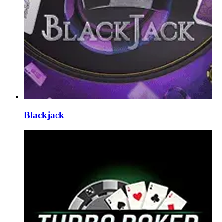
Blackjack