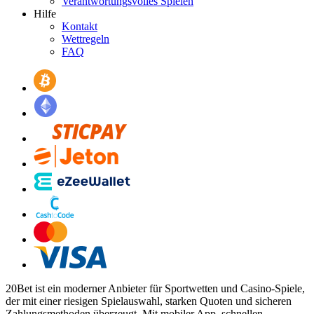
Verantwortungsvolles Spielen
Hilfe
Kontakt
Wettregeln
FAQ
20Bet ist ein moderner Anbieter für Sportwetten und Casino-Spiele,
der mit einer riesigen Spielauswahl, starken Quoten und sicheren
Zahlungsmethoden überzeugt. Mit mobiler App, schnellen