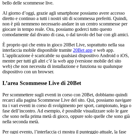
bello delle scommesse live.
Al giorno d’oggi, grazie agli smartphone possiamo avere accesso
diretto e continuo a tutti i nostri siti di scommessa preferiti. Quindi,
non è più nemmeno necessario andare in un centro scommesse per
giocare in tempo reale. Ora, possiamo goderci tutto questo
comodamente dal divano di casa, o dal tavolo del bar con gli amici.
È proprio qui che entra in gioco 20Bet Live, soprattutto nella sua
interfaccia mobile disponibile tramite
20Bet app
e web app.
L’applicazione è scaricabile su qualsiasi dispositivo Android o iOS,
mentre per tutti gli altri c’è la web app (versione mobile del sito
web) che non necessita di installazione e funziona su qualunque
dispositivo con un browser.
L’area Scommesse Live di 20Bet
Per scommettere sugli eventi in corso con 20Bet, dobbiamo quindi
recarci alla pagina Scommesse Live del sito. Qui, possiamo navigare
tra i vari eventi in corso di svolgimento per sport, campionato, lega o
fase dell’incontro. Ad esempio, è possibile visualizzare solo le gare
che sono nella prima metà di gioco, oppure solo quelle che sono già
nella seconda metà.
Per ogni evento, l’interfaccia ci mostra il punteggio attuale, la fase