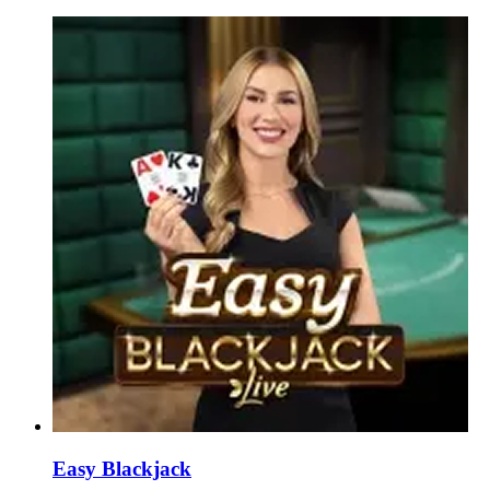
Easy Blackjack