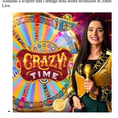
Andiamo a scoprire tutti i dettagli nella nostra recensione di 20Bet
Live.