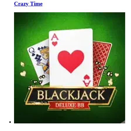
Crazy Time