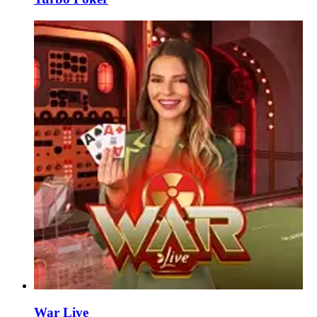
War Live