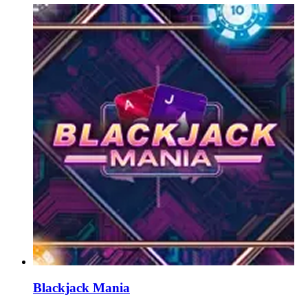
Blackjack Mania