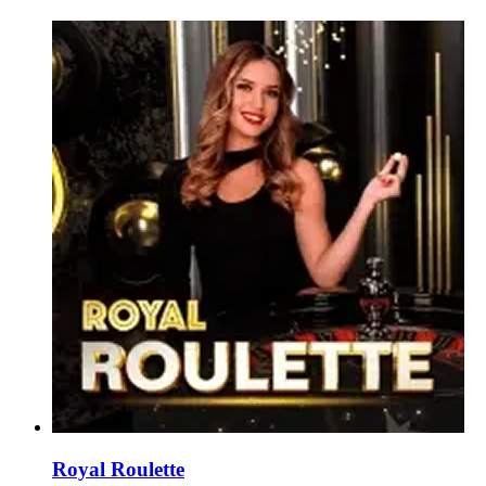
Royal Roulette